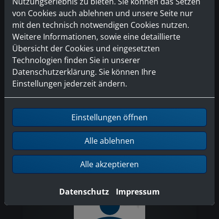
Nutzungserlebnis zu bieten. Sie können das Setzen
von Cookies auch ablehnen und unsere Seite nur
mit den technisch notwendigen Cookies nutzen.
Weitere Informationen, sowie eine detaillierte
Übersicht der Cookies und eingesetzten
Technologien finden Sie in unserer
Daniel Albrink
Datenschutzerklärung. Sie können Ihre
Einstellungen jederzeit ändern.
Meister im Installateur und
Heizungsbauhandwerk
Einstellungen öffnen
Phone: +49 521 136400
Mail:
info@hechler-haustechnik.de
Alle ablehnen
Alle akzeptieren
Datenschutz
Impressum