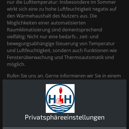
nur die Lufttemperatur: Insbesondere im Sommer
wirkt sich eine zu hohe Luftfeuchtigkeit negativ auf
den Wärmehaushalt des Nutzers aus. Die
Möglichkeiten einer automatisierten
Raumklimatisierung sind dementsprechend
vielfältig: Nicht nur eine bedarfs-, zeit- und
bewegungsabhängige Steuerung von Temperatur
und Luftfeuchtigkeit, sondern auch Funktionen wie
Fensterüberwachung und Thermoautomatik sind
möglich.
Rufen Sie uns an. Gerne informieren wir Sie in einem
persönlichen Gespräch über die Möglichkeiten und
stehen Ihnen von der Planung über die Umsetzung
bis hin zur Wartung Ihrer Anlage zur Seite.
Privatsphäre­einstellungen