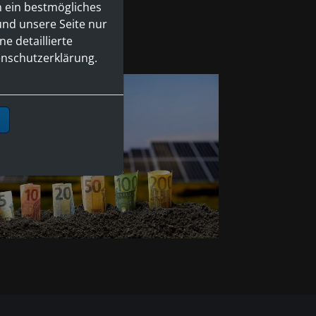
n ein bestmögliches
und unsere Seite nur
e detaillierte
fassend!
enschutzerklärung.
n