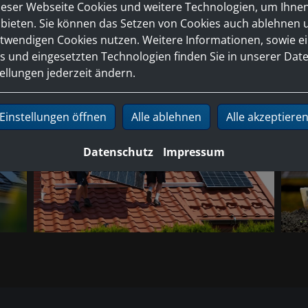
ieser Webseite Cookies und weitere Technologien, um Ihne
bieten. Sie können das Setzen von Cookies auch ablehnen 
twendigen Cookies nutzen. Weitere Informationen, sowie ein
aren Sie einen Termin mit uns. Gerne beraten wir Sie um
s und eingesetzten Technologien finden Sie in unserer Dat
tellungen jederzeit ändern.
Einstellungen öffnen
Alle ablehnen
Alle akzeptiere
Datenschutz
Impressum