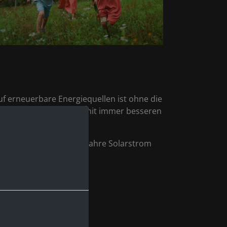
uf erneuerbare Energiequellen ist ohne die
soptimierte Solarzellen mit immer besseren
ie Anlage mindestens 20 Jahre Solarstrom
rden: