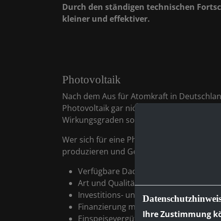
Durch den ständigen technischen Fortsc
kleiner und effektiver.
Photovoltaik
Nach dem Aus für Atomkraft in Deutschland
Photovoltaik gar nicht denkbar. Es ist ei
Wirkungsgraden sorgen dafür, dass sich d
Wer sich für eine Photovoltaikanlage entsch
produzieren und Gewinne erwirtschaften. 
Verfügbare Dachfläche, Ausrichtung 
Art und Qualität der Photovoltaikmod
Investitions- und Betriebskosten
Datenschutzhinwei
Finanzierung mit Eigen- oder Fremdmi
Ihre Zustimmung kö
Einspeisevergütung und sonstige Förd