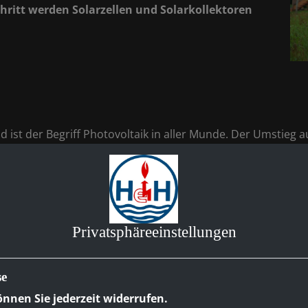
hritt werden Solarzellen und Solarkollektoren
 ist der Begriff Photovoltaik in aller Munde. Der Umstieg a
ne Technik, die Sonnenenergie in Strom verwandelt. Leistung
ie Nutzung der Solarenergie auch in Deutschland lohnt.
eidet, sollte vorab einige Fragen klären. Schließlich soll d
Folgende Punkte müssen bei der Planung berücksichtigt we
Privatsphäre­einstellungen
und Neigung
ule
se
tteln
nnen Sie jederzeit widerrufen.
ermittel